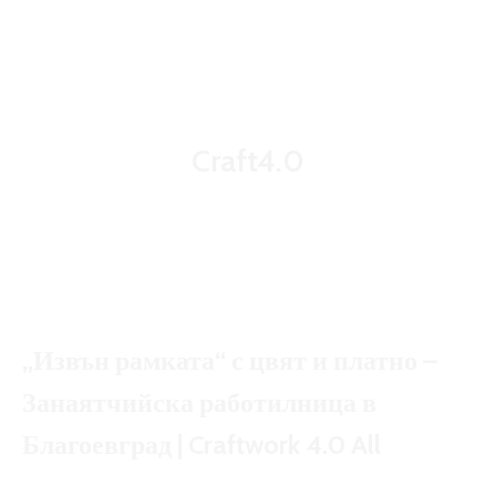
oecon.group.bulgaria@mail.bg
Craft4.0
„Извън рамката“ с цвят и платно –
Занаятчийска работилница в
Благоевград | Craftwork 4.0 All