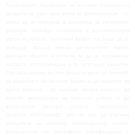
Регионалното брандиране на местните традиционни
продукти не само носи ползи за производителя – то
може да се превърне в индикатор за регионално
развитие, засягащо социалната и икономическата
сфера на региона. Основният въпрос тук беше да се
създадат връзки между регионалните марки,
местната общност и региона, за да се подпомогне
неговото популяризиране и по-нататъшно развитие.
Сертифицираните местни продукти могат да повлияят
на развитието на местния бизнес и да повлияят на
други продукти – да увеличат тяхната стойност, да
засилят интеграцията на селските райони и да
валоризират местните ресурси. Следователно
проектът AGRITradeNET има за цел да увеличи
капацитета на местните производители, техните
възможности за географско сертифициране /