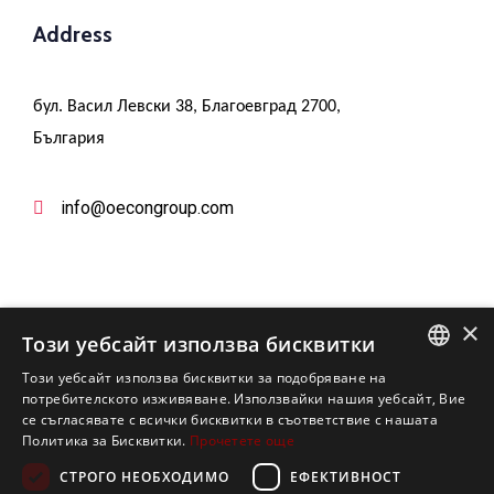
Address
бул. Васил Левски 38, Благоевград 2700,
България
info@oecongroup.com
×
Този уебсайт използва бисквитки
Този уебсайт използва бисквитки за подобряване на
Вашият надежден партньор в
ENGLISH
потребителското изживяване. Използвайки нашия уебсайт, Вие
европейски програми
се съгласявате с всички бисквитки в съответствие с нашата
BULGARIAN
Политика за Бисквитки.
Прочетете още
СТРОГО НЕОБХОДИМО
ЕФЕКТИВНОСТ