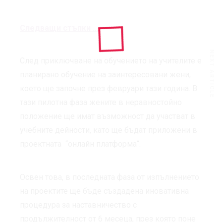
Следващи стъпки …
NEXT ARTICLE
След приключване на обучението на учителите е
планирано обучение на заинтересовани жени,
което ще започне през февруари тази година. В
тази пилотна фаза жените в неравностойно
положение ще имат възможност да участват в
учебните дейности, като ще бъдат приложени в
проектната “
онлайн платформа
“.
Освен това, в последната фаза от изпълнението
на проектите ще бъде създадена иновативна
процедура за наставничество с
продължителност от 6 месеца, през която поне