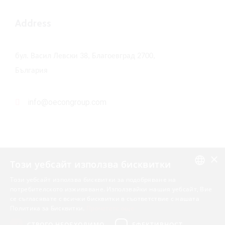
Address
бул. Васил Левски 38, Благоевград 2700,
България
info@oecongroup.com
×
Този уебсайт използва бисквитки
Този уебсайт използва бисквитки за подобряване на
Вашият надежден партньор в
ENGLISH
потребителското изживяване. Използвайки нашия уебсайт, Вие
европейски програми
се съгласявате с всички бисквитки в съответствие с нашата
BULGARIAN
Политика за Бисквитки.
Прочетете още
СТРОГО НЕОБХОДИМО
ЕФЕКТИВНОСТ