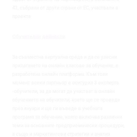
43, събрани от други страни от ЕС, участвали в
проекта.
Обучителни дейности
За съвместна виртуална среда и да се улесни
прилагането на онлайн класове за обучение, е
разработена
онлайн платформа
. Към този
момент всеки партньор е осигурил 3 експерта
-обучители, за да могат да участват в онлайн
обучението на обучители, което ще се проведе
през януари и ще ги въведе в учебната
програма за обучение, която включва различни
теми за основните предприемачески процедури,
а също и маркетингови стратегии и анализ.