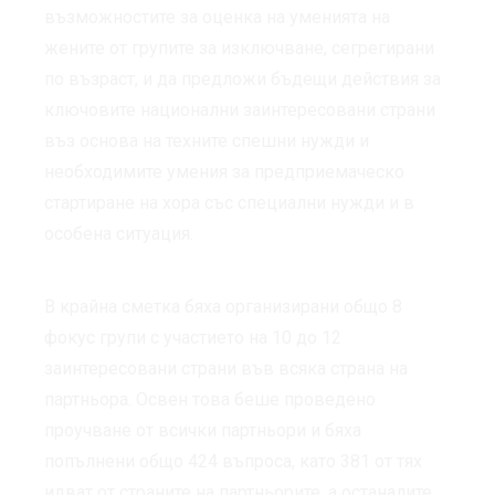
възможностите за оценка на уменията на
жените от групите за изключване, сегрегирани
по възраст, и да предложи бъдещи действия за
ключовите национални заинтересовани страни
въз основа на техните спешни нужди и
необходимите умения за предприемаческо
стартиране на хора със специални нужди и в
особена ситуация.
В крайна сметка бяха организирани общо 8
фокус групи с участието на 10 до 12
заинтересовани страни във всяка страна на
партньора. Освен това беше проведено
проучване от всички партньори и бяха
попълнени общо 424 въпроса, като 381 от тях
идват от страните на партньорите, а останалите