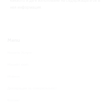
каквото и да е използване на съдържащата се в
нея информация.
Menu
Нашите Услуги
Нашият екип
Новини
Декларация за поверителност
Контакт