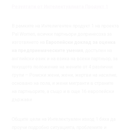
Резултати от
И
нтелектуалната
П
родук
т
1
В рамките на Интелигентен продукт 1 на проекта
Pal Women, всички партньори допринесоха за
изготвянето на
Европейски доклад за оценка
на предприемаческите умения
, достъпен на
английски език и на езика на всеки партньор, за
текущото положение на жените от 4 различни
групи – Ромски жени, жени, жертви на насилие,
основано на пола, и жени мигранти в страните
на партньорите, а също и в още 16 европейски
държави.
Общите цели на Интелектуален изход 1 бяха да
проучи подробно ситуацията, проблемите и