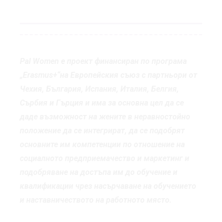
Pal Women е проект финансиран по програма
„Erasmus+“на Европейския съюз с партньори от
Чехия, България, Испания, Италия, Белгия,
Сърбия и Гърция
и има за основна
цел да се
даде възможност на жените в неравностойно
положение да се интегрират, да се подобрят
основните им компетенции по отношение на
социалното предприемачество и маркетинг и
подобряване на достъпа им до обучение и
квалификации чрез насърчаване на обучението
и наставничеството на работното място.