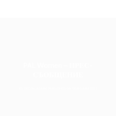
oecon.group.bulgaria@mail.bg
PAL Women – ПРЕС-
СЪОБЩЕНИЕ
BY OECON_ADMIN
PUBLISHED ON 18 ЯНУАРИ 2021