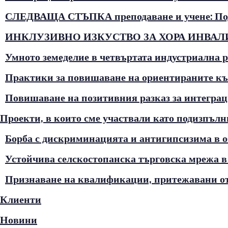
СЛЕДВАЩА СТЪПКА преподаване и учене: Подг
ИНКЛУЗИВНО ИЗКУСТВО ЗА ХОРА ИНВА
Умното земеделие в четвъртата индустриална 
Практики за повишаване на ориентираните къ
Повишаване на позитивния разказ за интеграци
Проекти, в които сме участвали като подизпъл
Борба с дискриминацията и антигипсизима в об
Устойчива селскостопанска търговска мрежа в
Признаване на квалификации, притежавани 
Клиенти
Новини