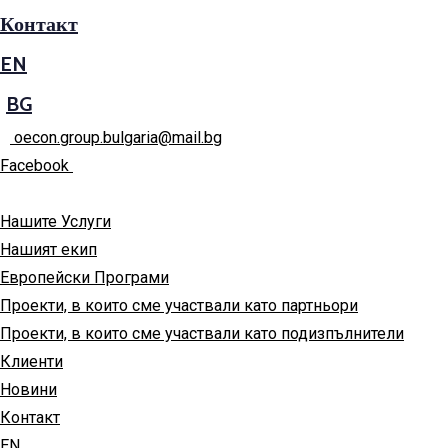
Контакт
EN
BG
oecon.group.bulgaria@mail.bg
Facebook
Нашите Услуги
Нашият екип
Европейски Програми
Проекти, в които сме участвали като партньори
Проекти, в които сме участвали като подизпълнители
Клиенти
Новини
Контакт
EN