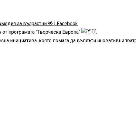
медия за възрастни
🌟
|
Facebook
н от програмата “Творческа Европа“
.
сна инициатива, която помага да въплъти иновативни теа