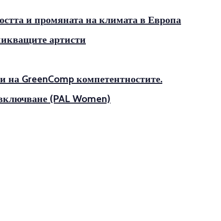
остта и промяната на климата в Европа
зникващите артисти
ани на GreenComp компетентностите.
а включване (PAL Women)