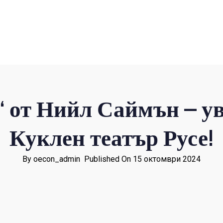
“ от Нийл Саймън – у
Куклен театър Русе!
By oecon_admin
Published On 15 октомври 2024