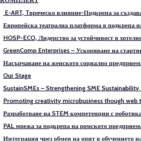
КОМПЛЕКТ
E-ART, Tвроческо влияние-Подкрепа за създава
Европейска театрална платформа в подкрепа н
HOSP-ECO, Лидерство за устойчивост в хотели
GreenComp Enterprises – Ускоряване на старт
Насърчаване на женското социално предприема
Our Stage
SustainSMEs – Strengthening SME Sustainability
Promoting creativity microbusiness though web t
Разработване на STEM компетенции с роботика (
PAL мрежа за подкрепа на ромското предприем
Интеграция чрез обмен на опит в обучението 