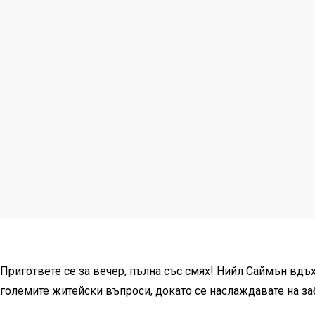
Пригответе се за вечер, пълна със смях! Нийл Саймън вдъ
големите житейски въпроси, докато се наслаждавате на за