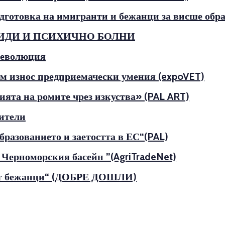
отовка на имигранти и бежанци за висше обра
ЛИДИ И ПСИХИЧНО БОЛНИ
революция
м износ предприемачески умения (expoVET)
ята на ромите чрез изкуства» (PAL ART)
нители
разованието и заетостта в ЕС“(PAL)
 Черноморския басейн ”(AgriTradeNet)
от бежанци“ (ДОБРЕ ДОШЛИ)