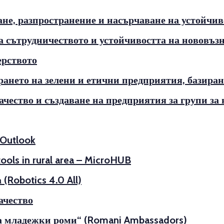
не, разпространение и насърчаване на устойчив
а сътрудничеството и устойчивостта на нововъ
ерството
ирането на зелени и етични предприятия, базир
чество и създаване на предприятия за групи з
 Outlook
ools in rural area – MicroHUB
Robotics 4.0 All)
ачество
на младежки роми“ (Romani Ambassadors)