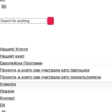
BG
Нашите Услуги
Нашият екип
Европейски Програми
Проекти, в които сме участвали като партньори
Проекти, в които сме участвали като подизпълнители
Клиенти
Новини
Контакт
EN