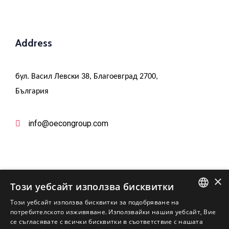
Address
бул. Васил Левски 38, Благоевград 2700,
България
info@oecongroup.com
×
Този уебсайт използва бисквитки
Този уебсайт използва бисквитки за подобряване на
Вашият надежден партньор в
ENGLISH
потребителското изживяване. Използвайки нашия уебсайт, Вие
европейски програми
се съгласявате с всички бисквитки в съответствие с нашата
BULGARIAN