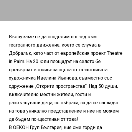
Вълнуваме се да споделим поглед към
театралното движение, което се случва в
Добралък, като част от европейския проект Theatre
in Palm. На 20 юли площадът на селото бе
превърнат в оживена сцена от талантливата
художничка Ивелина Иванова, съвместно със
сдружение „Открити пространства“. Над 50 души,
включително местни жители, гости и
развълнувани деца, се събраха, за да се насладят
на това уникално представление и ние не можем
да бъдем по-щастливи от това!
В ОЕКОН Груп България, ние сме горди да