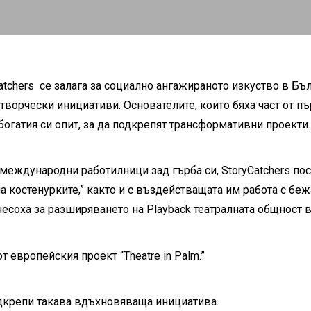
Catchers
се залага за
социално ангажираното изкуство в Бъл
творчески инициативи. Основателите, които бяха част от п
богатия си опит, за да подкрепят трансформативни проекти.
международни работилници зад гърба си, StoryCatchers пос
т на костенурките,” както и с въздействащата им работа с 
инесоха за разширяването на Playback театралната общност 
т европейския проект “Theatre in Palm.”
дкрепи такава вдъхновяваща инициатива.