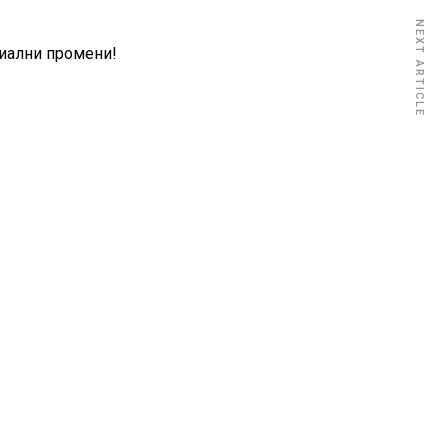
NEXT ARTICLE
циални промени!