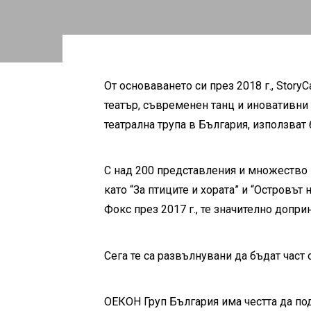
От основаването си през 2018 г., Story
театър, съвременен танц и иновативни 
театрална трупа в България, използват 
С над 200 представления и множество 
като “За птиците и хората” и “Островъ
Фокс през 2017 г., те значително допр
Сега те са развълнувани да бъдат част о
ОЕКОН Груп България
има
честта да по