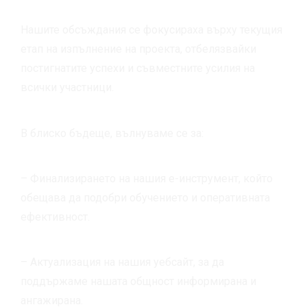
Нашите обсъждания се фокусираха върху текущия
етап на изпълнение на проекта, отбелязвайки
постигнатите успехи и съвместните усилия на
всички участници.
В блиско бъдеще
, вълнува
ме
се
за:
– Финализирането на нашия е-инструмент, който
обещава да подобри обучението и оперативната
ефективност.
– Актуализация на нашия уебсайт, за да
поддържаме нашата общност информирана и
ангажирана.