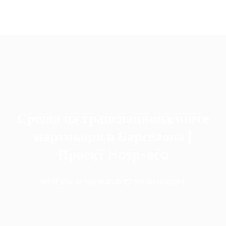
oecon.group.bulgaria@mail.bg
Среща на транснационалните
партньори в Барселона |
Проект Hosp-eco
BY OECON_ADMIN
PUBLISHED ON 28 МАЙ 2024