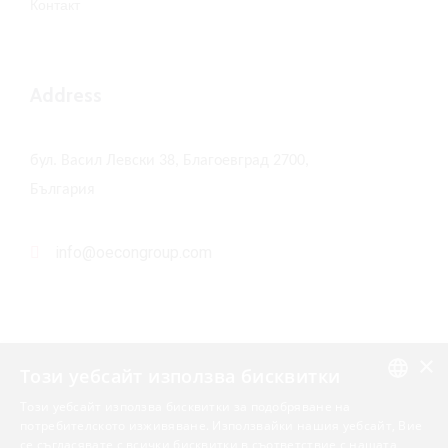
Контакт
Address
бул. Васил Левски 38, Благоевград 2700,
България
info@oecongroup.com
×
Този уебсайт използва бисквитки
Този уебсайт използва бисквитки за подобряване на
Вашият надежден партньор в
ENGLISH
потребителското изживяване. Използвайки нашия уебсайт, Вие
европейски програми
се съгласявате с всички бисквитки в съответствие с нашата