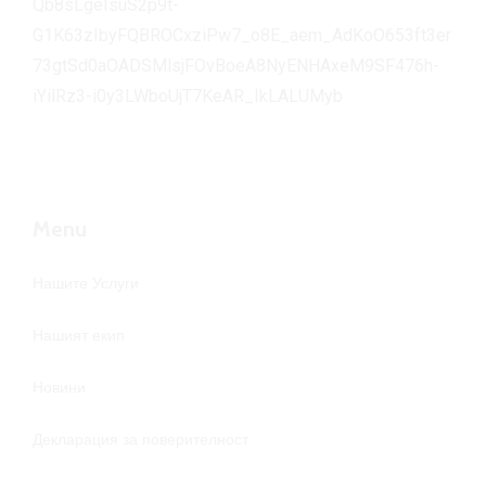
Qb8sLgeIsuS2p9t-
G1K63zIbyFQBROCxziPw7_o8E_aem_AdKoO653ft3er
73gtSd0aOADSMlsjFOvBoeA8NyENHAxeM9SF476h-
iYilRz3-i0y3LWboUjT7KeAR_IkLALUMyb
Menu
Нашите Услуги
Нашият екип
Новини
Декларация за поверителност