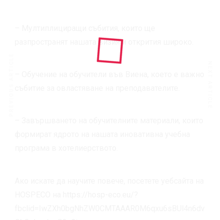
– Мултиплициращи събития, които ще
разпространят нашата визия и открития широко.
PREVIOUS ARTICLE
NEXT ARTICLE
– Обучение на обучители във Виена, което е
важно
събитие
за овластяване на преподавателите.
– Завършването на обучителните материали, които
формират ядрото на нашата иновативна учебна
програма в хотелиерството.
Ако искате да научите повече, посетете уебсайта на
HOSPECO на
https://hosp-eco.eu/?
fbclid=IwZXh0bgNhZW0CMTAAAR0M6qxu6sBUl4n6dv