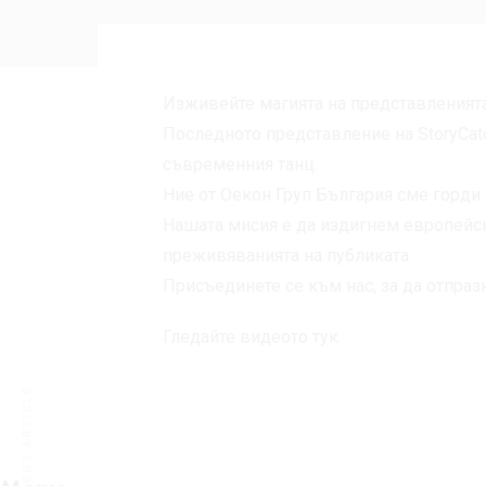
Изживейте магията на представленията 
Последното представление на StoryCat
съвременния танц.
Ние от Оекон Груп България сме горди 
Нашата мисия е да издигнем европейск
преживяванията на публиката.
Присъединете се към нас, за да отпра
Гледайте видеото тук
PREVIOUS ARTICLE