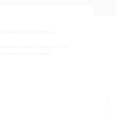
сила на Playback театъра и
опейския проект “Theatre in Palm.”
я обмен и да обогатяваме
NEXT ARTICLE