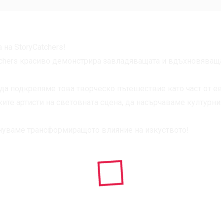
на StoryCatchers!
chers красиво демонстрира завладяващата и вдъхновяваща 
да подкрепяме това творческо пътешествие като част от евр
ите артисти на световната сцена, да насърчаваме културни
знуваме трансформиращото влияние на изкуството!