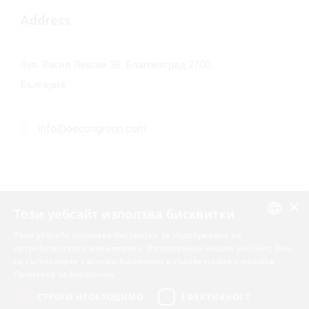
Address
бул. Васил Левски 38, Благоевград 2700,
България
info@oecongroup.com
×
Този уебсайт използва бисквитки
Този уебсайт използва бисквитки за подобряване на
Вашият надежден партньор в
ENGLISH
потребителското изживяване. Използвайки нашия уебсайт, Вие
европейски програми
се съгласявате с всички бисквитки в съответствие с нашата
BULGARIAN
Политика за Бисквитки.
Прочетете още
СТРОГО НЕОБХОДИМО
ЕФЕКТИВНОСТ