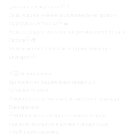
двигател в изкуствата
За да усвоите умения за управление на проекти,
подходящи за творци
За да създадете връзки с професионалисти от цяла
Европа
За да участвате в практически работилници с
експерти
Основни теми:
Арт проекти с рециклирани материали
Устойчив текстил
Изкуство с пластмаса и пластмасови отпечатъци
Биокерамика
Поканата е отворена за млади творци,
педагози, активисти и всички с интерес към
устойчивото изкуство!