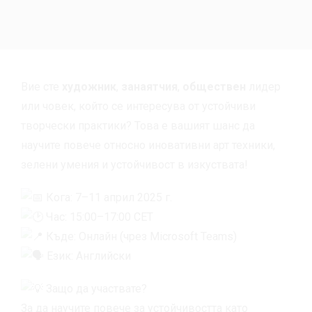
Вие сте
художник
,
занаятчия
,
обществен
лидер
или човек, който се интересува от устойчиви
творчески практики? Това е вашият шанс да
научите повече относно иновативни арт техники,
зелени умения и устойчивост в изкуствата!
Кога: 7–11 април 2025 г.
Час: 15:00–17:00 CET
Къде: Онлайн (чрез Microsoft Teams)
Език: Английски
Защо да участвате?
За да научите повече за устойчивостта като