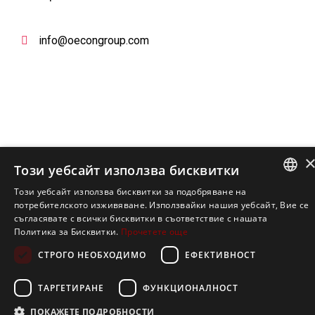
info@oecongroup.com
Вашият надежден партньор в
Този уебсайт използва бисквитки
европейски програми
Този уебсайт използва бисквитки за подобряване на
ENGLISH
потребителското изживяване. Използвайки нашия уебсайт, Вие се
съгласявате с всички бисквитки в съответствие с нашата
BULGARIAN
Политика за Бисквитки.
Прочетете още
СТРОГО НЕОБХОДИМО
ЕФЕКТИВНОСТ
Copyright 2020. All Right Reserved.
ТАРГЕТИРАНЕ
ФУНКЦИОНАЛНОСТ
ПОКАЖЕТЕ ПОДРОБНОСТИ