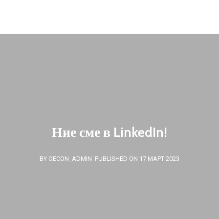
oecon.group.bulgaria@mail.bg
Вашият имейл
Ние сме в LinkedIn!
BY OECON_ADMIN
PUBLISHED ON 17 МАРТ 2023