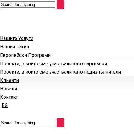
Нашите Услуги
Нашият екип
Европейски Програми
Проекти, в които сме участвали като партньори
Проекти, в които сме участвали като подизпълнители
Клиенти
Новини
Контакт
BG