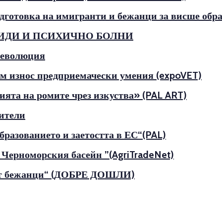
отовка на имигранти и бежанци за висше обра
ЛИДИ И ПСИХИЧНО БОЛНИ
революция
м износ предприемачески умения (expoVET)
ята на ромите чрез изкуства» (PAL ART)
нители
разованието и заетостта в ЕС“(PAL)
 Черноморския басейн ”(AgriTradeNet)
от бежанци“ (ДОБРЕ ДОШЛИ)