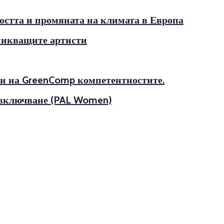
остта и промяната на климата в Европа
зникващите артисти
ани на GreenComp компетентностите.
а включване (PAL Women)