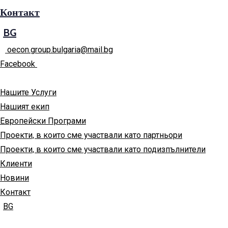
Контакт
BG
oecon.group.bulgaria@mail.bg
Facebook
Нашите Услуги
Нашият екип
Европейски Програми
Проекти, в които сме участвали като партньори
Проекти, в които сме участвали като подизпълнители
Клиенти
Новини
Контакт
BG