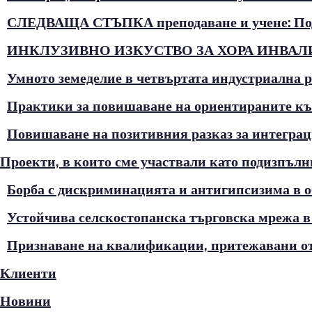
СЛЕДВАЩА СТЪПКА преподаване и учене: Подг
ИНКЛУЗИВНО ИЗКУСТВО ЗА ХОРА ИНВА
Умното земеделие в четвъртата индустриална 
Практики за повишаване на ориентираните къ
Повишаване на позитивния разказ за интеграци
Проекти, в които сме участвали като подизпъл
Борба с дискриминацията и антигипсизима в об
Устойчива селскостопанска търговска мрежа в
Признаване на квалификации, притежавани 
Клиенти
Новини