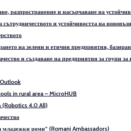
не, разпространение и насърчаване на устойчив
а сътрудничеството и устойчивостта на нововъ
ерството
ирането на зелени и етични предприятия, базир
чество и създаване на предприятия за групи з
 Outlook
ools in rural area – MicroHUB
Robotics 4.0 All)
ачество
на младежки роми“ (Romani Ambassadors)