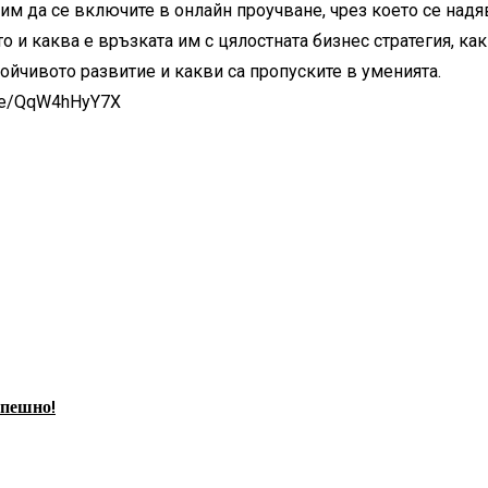
лим да се включите в онлайн проучване, чрез което се надя
о и каква е връзката им с цялостната бизнес стратегия, ка
ойчивото развитие и какви са пропуските в уменията.
m/e/QqW4hHyY7X
спешно!