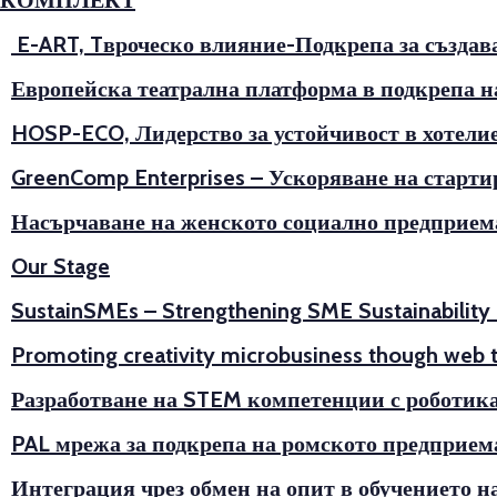
КОМПЛЕКТ
E-ART, Tвроческо влияние-Подкрепа за създава
Европейска театрална платформа в подкрепа н
HOSP-ECO, Лидерство за устойчивост в хотели
GreenComp Enterprises – Ускоряване на старт
Насърчаване на женското социално предприема
Our Stage
SustainSMEs – Strengthening SME Sustainability
Promoting creativity microbusiness though web t
Разработване на STEM компетенции с роботика (
PAL мрежа за подкрепа на ромското предприем
Интеграция чрез обмен на опит в обучението 