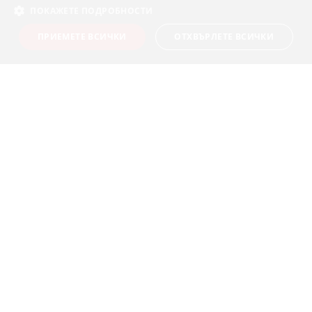
ПОКАЖЕТЕ ПОДРОБНОСТИ
бул. Васил Левски 38, Благоевград 2700,
ПРИЕМЕТЕ ВСИЧКИ
ОТХВЪРЛЕТЕ ВСИЧКИ
България
info@oecongroup.com
Вашият надежден партньор в
европейски програми