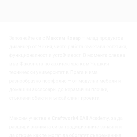
Запознайте се с
Максим Ковар
– млад продуктов
дизайнер от Чехия, чиято работа съчетава естетика,
функционалност и устойчивост. В момента следва
във Факултета по архитектура към Чешкия
технически университет в Прага и има
разнообразно портфолио – от модулни мебели и
домашни аксесоари, до керамични плочки,
стъклени обекти и ъпсайклинг проекти.
Максим участва в
Craftwork4.0All
Academy, за да
разшири знанията си за традиционните занаяти и
да открие как те могат да обогатят съвременния