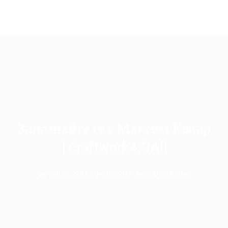
oecon.group.bulgaria@mail.bg
Запознайте се с Максим Ковар
| Craftwork4.0All
BY OECON_ADMIN
PUBLISHED ON 23 АПРИЛ 2026