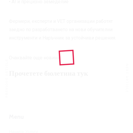
• AI и прецизно земеделие
Фермери, експерти и VET организации работят
заедно по разработването на нови обучителни
инструменти и Наръчник за устойчиви решения.
Очаквайте още новини!
PREVIOUS ARTICLE
NEXT ARTICLE
Прочетете бюлетина тук
Menu
Нашите Услуги