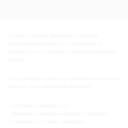
Проектът стартира официално в Букурещ,
обединявайки партньори за насърчаване на
интелигентни и устойчиви земеделски решения в
Европа.
Чрез уебинари и срещи със заинтересовани страни
проектът вече събра добри практики в:
• Дигитално земеделие и IoT
• Ефективно управление на водите и ресурсите
• Климатично устойчиво земеделие