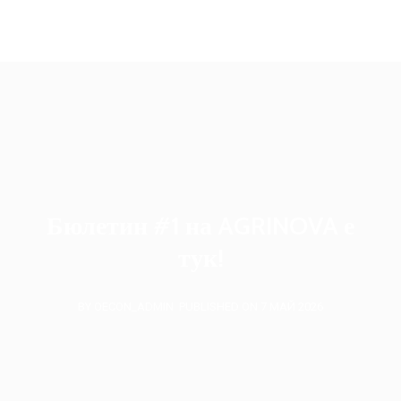
oecon.group.bulgaria@mail.bg
Бюлетин #1 на AGRINOVA е
тук!
BY OECON_ADMIN
PUBLISHED ON 7 МАЙ 2026