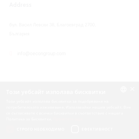
Address
бул. Васил Левски 38, Благоевград 2700,
България
info@oecongroup.com
×
Този уебсайт използва бисквитки
Този уебсайт използва бисквитки за подобряване на
Вашият надежден партньор в
ENGLISH
потребителското изживяване. Използвайки нашия уебсайт, Вие
европейски програми
се съгласявате с всички бисквитки в съответствие с нашата
BULGARIAN
Политика за Бисквитки.
Прочетете още
СТРОГО НЕОБХОДИМО
ЕФЕКТИВНОСТ