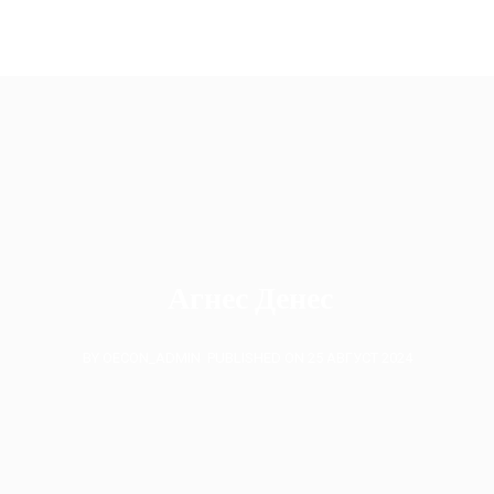
oecon.group.bulgaria@mail.bg
Агнес Денес
BY OECON_ADMIN
PUBLISHED ON 25 АВГУСТ 2024