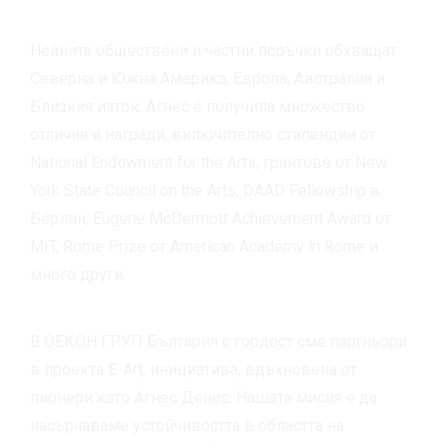
Нейните обществени и частни поръчки обхващат
Северна и Южна Америка, Европа, Австралия и
Близкия изток. Агнес е получила множество
отличия и награди, включително стипендии от
National Endowment for the Arts, грантове от New
York State Council on the Arts, DAAD Fellowship в
Берлин, Eugene McDermott Achievement Award от
MIT, Rome Prize от American Academy in Rome и
много други.
В ОЕКОН ГРУП България с гордост сме партньори
в проекта E-Art, инициатива, вдъхновена от
пионери като Агнес Денес. Нашата мисия е да
насърчаваме устойчивостта в областта на