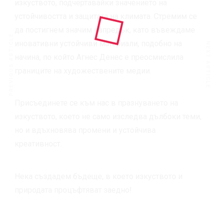
изкуството, подчертавайки значението на
устойчивостта и защитата на климата. Стремим се
да постигнем значим напредък, като въвеждаме
PREVIOUS ARTICLE
иновативни устойчиви материали, подобно на
NEXT ARTICLE
начина, по който Агнес Денес е преосмислила
границите на художествените медии.
Присъединете се към нас в празнуването на
изкуството, което не само изследва дълбоки теми,
но и вдъхновява промени и устойчива
креативност.
Нека създадем бъдеще, в което изкуството и
природата процъфтяват заедно!