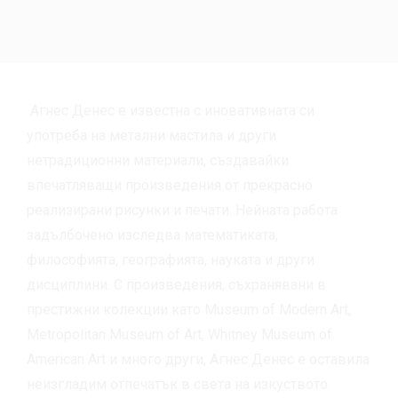
Агнес Денес е известна с иновативната си
употреба на метални мастила и други
нетрадиционни материали, създавайки
впечатляващи произведения от прекрасно
реализирани рисунки и печати. Нейната работа
задълбочено изследва математиката,
философията, географията, науката и други
дисциплини. С произведения, съхранявани в
престижни колекции като Museum of Modern Art,
Metropolitan Museum of Art, Whitney Museum of
American Art и много други, Агнес Денес е оставила
неизгладим отпечатък в света на изкуството.